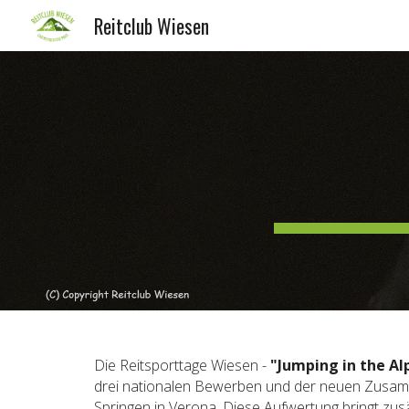
Reitclub Wiesen
Sk
Die Reitsporttage Wiesen -
"Jumping in the Al
drei nationalen Bewerben und der neuen Zusammen
Springen in Verona. Diese Aufwertung bringt zus