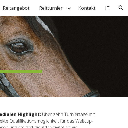
Reitangebot
Reitturnier
Kontakt
IT
ion
dialen Highlight:
Über zehn Turniertage mit
kte Qualifikationsmöglichkeit für das Weltcup-
en und steigert die Attraktivität sowie