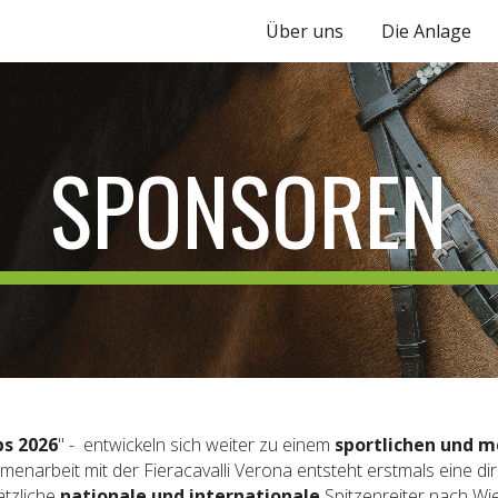
Über uns
Die Anlage
ip to main content
Skip to navigat
SPONSOREN
ps 2026
" - entwickeln sich weiter zu einem
sportlichen und me
arbeit mit der Fieracavalli Verona entsteht erstmals eine dire
ätzliche
nationale und internationale
Spitzenreiter nach Wies